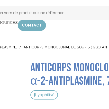
SOURCES
CONTACT
IPLASMINE
/
ANTICORPS MONOCLONAL DE SOURIS (IGG1) ANTI
Anticorps monoclon
α-2-antiplasmine, 
Lyophilisé