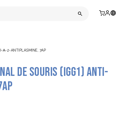
-Α-2-ANTIPLASMINE, 7AP
al de souris (IgG1) anti-
7AP