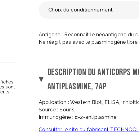
Choix du conditionnement
Antigène : Reconnaît le néoantigène du 
Ne réagit pas avec le plasminogène libre 
DESCRIPTION DU ANTICORPS M
 fiches
ANTIPLASMINE, 7AP
ces sont
ients
Application : Western Blot, ELISA, inhibit
Source : Souris
Immunogène : α-2-antiplasmine
Consulter le site du fabricant TECHNO