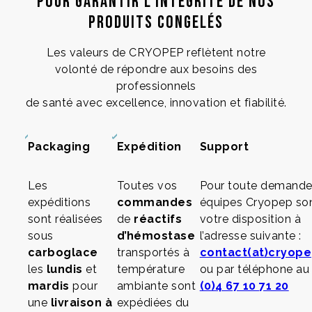
Pour garantir l’intégrité de nos
produits congelés
Les valeurs de CRYOPEP reflètent notre
volonté de répondre aux besoins des
professionnels
de santé avec excellence, innovation et fiabilité.
Packaging
Expédition
Support
Les
Toutes vos
Pour toute demande,
expéditions
commandes
équipes Cryopep so
sont réalisées
de
réactifs
votre disposition à
sous
d’hémostase
l’adresse suivante :
carboglace
transportés à
contact(at)cryop
les
lundis
et
température
ou par téléphone a
mardis
pour
ambiante sont
(0)4 67 10 71 20
une
livraison à
expédiées du