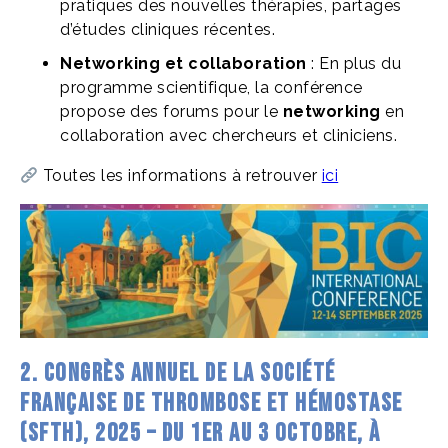
pratiques des nouvelles thérapies, partages
d’études cliniques récentes.
Networking et collaboration
: En plus du
programme scientifique, la conférence
propose des forums pour le
networking
en
collaboration avec chercheurs et cliniciens.
Toutes les informations à retrouver
ici
2.
Congrès Annuel de la Société
Française de Thrombose et Hémostase
(SFTH)
, 2025 – Du 1er au 3 octobre, à