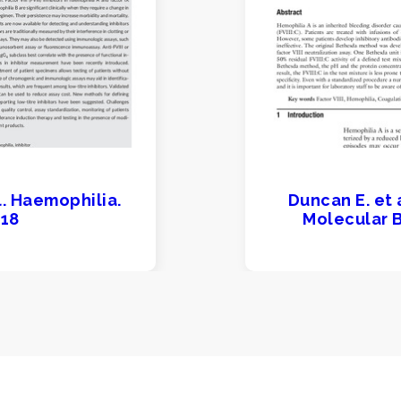
l. Haemophilia.
Duncan E. et 
18
Molecular B