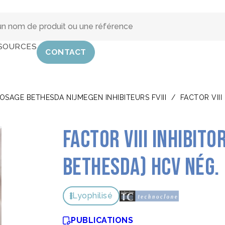
SOURCES
CONTACT
OSAGE BETHESDA NIJMEGEN INHIBITEURS FVIII
/
FACTOR VIII
Factor VIII Inhibito
Bethesda) HCV nég.
Lyophilisé
PUBLICATIONS