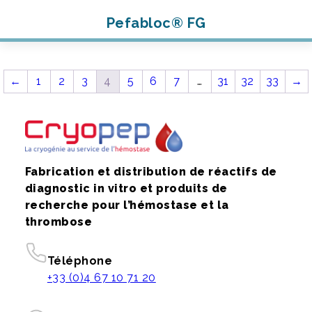
Pefabloc® FG
←
1
2
3
4
5
6
7
…
31
32
33
→
Fabrication et distribution de réactifs de
diagnostic in vitro et produits de
recherche pour l’hémostase et la
thrombose
Téléphone
+33 (0)4 67 10 71 20