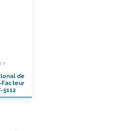
R V
lonal de
i-Facteur
V-5112