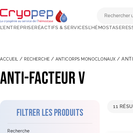
L’ENTREPRISE
RÉACTIFS & SERVICES
L’HÉMOSTASE
RES
/
/
/ ANT
ACCUEIL
RECHERCHE
ANTICORPS MONOCLONAUX
Anti-Facteur V
11 RÉS
Filtrer les produits
Recherche