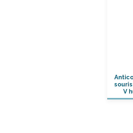
Antic
souris
V h