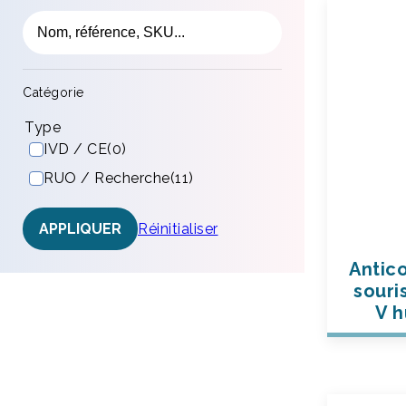
Catégorie
Type
IVD / CE
(0)
RUO / Recherche
(11)
Réinitialiser
APPLIQUER
Antic
souri
V h