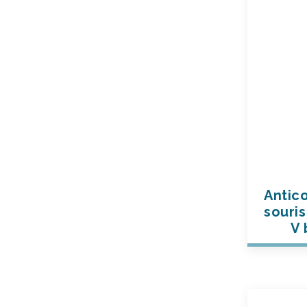
Antic
souris
V 