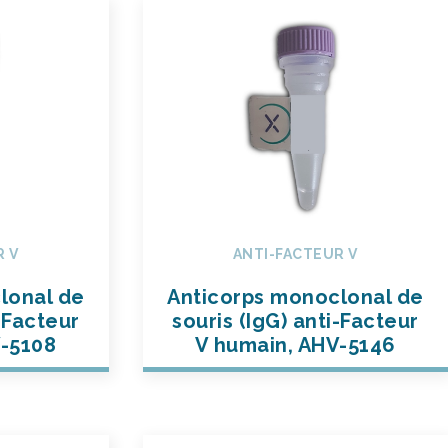
R V
ANTI-FACTEUR V
lonal de
Anticorps monoclonal de
i-Facteur
souris (IgG) anti-Facteur
V-5108
V humain, AHV-5146