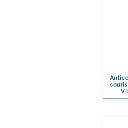
Antic
souris
V 