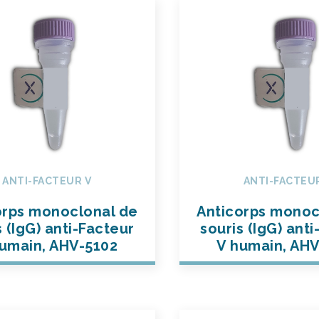
ANTI-FACTEUR V
ANTI-FACTEU
orps monoclonal de
Anticorps monoc
s (IgG) anti-Facteur
souris (IgG) ant
umain, AHV-5102
V humain, AH