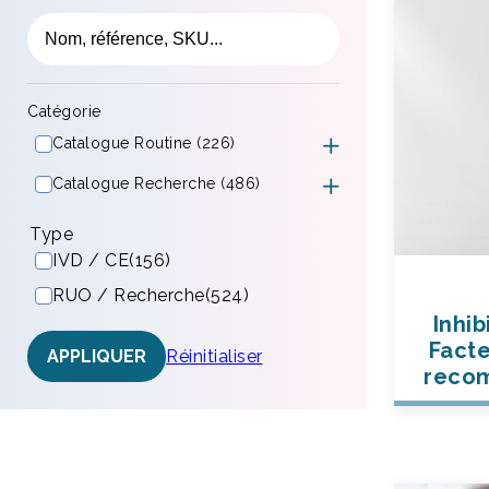
Catégorie
Catalogue Routine (226)
Catalogue Recherche (486)
Type
IVD / CE
(156)
RUO / Recherche
(524)
Inhib
Facte
Réinitialiser
APPLIQUER
recom