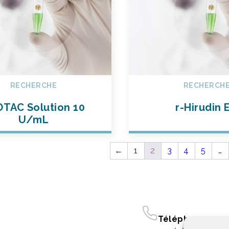
RECHERCHE
RECHERCH
TAC Solution 10
r-Hirudin 
U/mL
←
1
2
3
4
5
…
Téléphone