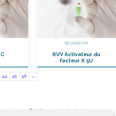
E
RECHERCHE
EC
RVV Activateur du
facteur X 5U
44
45
46
→
Établissement principal