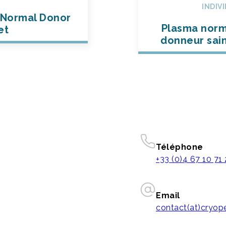
INDIV
Normal Donor
Plasma norma
et
donneur sain
Téléphone
+33 (0)4 67 10 71
Email
contact(at)cryo