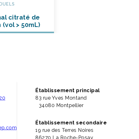
IDUELS
l citraté de
 (vol > 50mL)
Établissement principal
 20
83 rue Yves Montand
34080 Montpellier
Établissement secondaire
pep.com
19 rue des Terres Noires
86270 La Roche-Posay