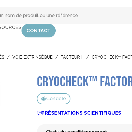
SOURCES
CONTACT
ÉS
/
VOIE EXTRINSÈQUE
/
FACTEUR II
/
CRYOCHECK™ FACTO
CRYOcheck™ Factor 
Congelé
PRÉSENTATIONS SCIENTIFIQUES