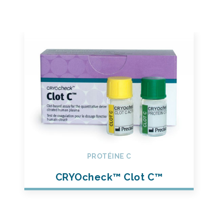
PROTÉINE C
CRYOcheck™ Clot C™