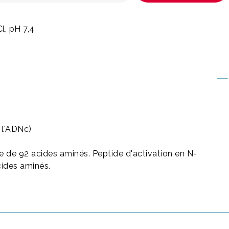
, pH 7,4
r l'ADNc)
e de 92 acides aminés. Peptide d'activation en N-
cides aminés.